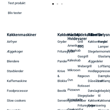
Test produkt
Bliv tester
Køkkenmaskiner
Køkkenudstyr
Hårde
Udekøkken
Tilbehør
Belysn
Hvidevarer
Airfryer
Gryder
Grill
Køkkenvægte
Pendel
Amerikaner
BBQ
Lamper
Køleskab
Æggekoger
Frituregryder
Stegetermomet
Gasgrill
Glaslam
Køleskab
Blendere
Pander
Æggedeler
Webergrill
Loftlam
Mikroovn
Stavblender
Knive
Hvidløgspresse
&
Røgeovn
Dæmpba
Ovn
Kaffemaskine
Blokke
Dåseåbner
Loftlam
Rotisseri
Pizzaovn
Foodprocessor
Bestik
Dørslag
Arbejdsl
Stegeplader
til
Kogeplade
Slow cookers
Serveringsredskaber
Køkken
Køkken
Frituregryder
Organisering
Gaskomfur