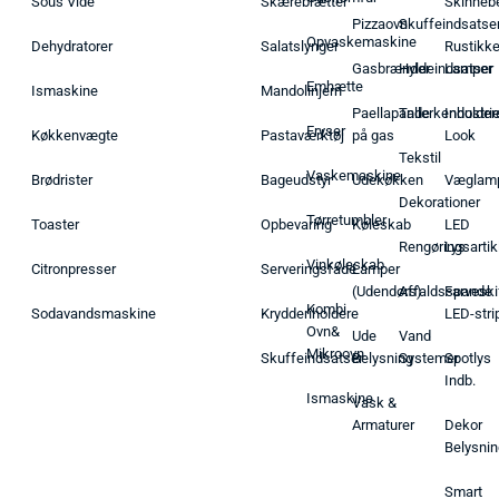
Sous Vide
Skærebrætter
Skinneb
Pizzaovn
Skuffeindsatse
Opvaskemaskine
Dehydratorer
Salatslynger
Rustikk
Gasbrænder
Hyldeindsatser
Lamper
Emhætte
Ismaskine
Mandolinjern
Paellapande
Tallerkenholder
Industrie
Fryser
Køkkenvægte
Pastaværktøj
på gas
Look
Tekstil
Vaskemaskine
Brødrister
Bageudstyr
Udekøkken
Væglam
Dekorationer
Tørretumbler
Toaster
Opbevaring
Køleskab
LED
Rengøringsartik
Lys
Vinkøleskab
Citronpresser
Serveringsfade
Lamper
(Udendørs)
Affaldsspande
Farveski
Kombi
Sodavandsmaskine
Krydderiholdere
LED-stri
Ovn&
Ude
Vand
Mikroovn
Skuffeindsatser
Belysning
Systemer
Spotlys
Indb.
Ismaskine
Vask &
Armaturer
Dekor
Belysnin
Smart