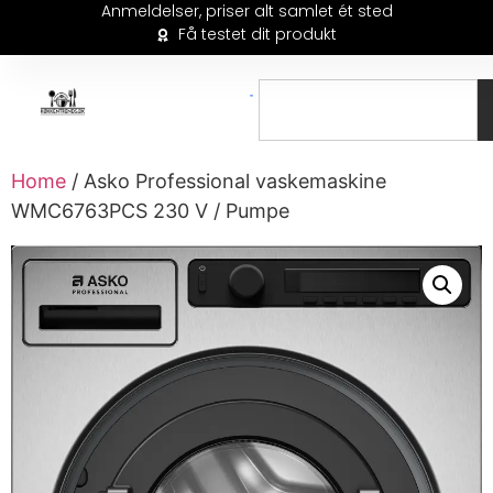
Anmeldelser, priser alt samlet ét sted
Få testet dit produkt
Home
/ Asko Professional vaskemaskine
WMC6763PCS 230 V / Pumpe