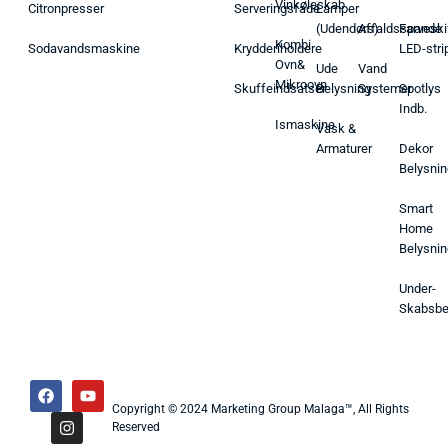
Vinkøleskab
Citronpresser
Serveringsfade
Lamper
(Udendørs)
Affaldsspande
Farveski
Kombi
Sodavandsmaskine
Krydderiholdere
LED-stri
Ovn&
Ude
Vand
Mikroovn
Skuffeindsatser
Belysning
Systemer
Spotlys
Indb.
Ismaskine
Vask &
Armaturer
Dekor
Belysnin
Smart
Home
Belysnin
Under-
Skabsbe
Copyright © 2024 Marketing Group Malaga™, All Rights
Reserved