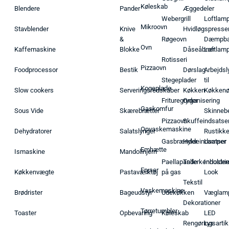
Køleskab
Blendere
Pander
Æggedeler
Webergrill
Loftlam
Mikroovn
Stavblender
Knive
Hvidløgspresse
&
Røgeovn
Dæmpba
Ovn
Kaffemaskine
Blokke
Dåseåbner
Loftlam
Rotisseri
Pizzaovn
Foodprocessor
Bestik
Dørslag
Arbejdsl
Stegeplader
til
Kogeplade
Slow cookers
Serveringsredskaber
Køkken
Køkken
Frituregryder
Organisering
Gaskomfur
Sous Vide
Skærebrætter
Skinneb
Pizzaovn
Skuffeindsatse
Opvaskemaskine
Dehydratorer
Salatslynger
Rustikk
Gasbrænder
Hyldeindsatser
Lamper
Emhætte
Ismaskine
Mandolinjern
Paellapande
Tallerkenholder
Industrie
Fryser
Køkkenvægte
Pastaværktøj
på gas
Look
Tekstil
Vaskemaskine
Brødrister
Bageudstyr
Udekøkken
Væglam
Dekorationer
Tørretumbler
Toaster
Opbevaring
Køleskab
LED
Rengøringsartik
Lys