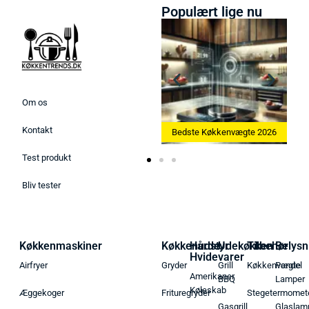
Populært lige nu
Om os
Kontakt
Bedste Ismaskine 2026
Bedste Køkkenvægte 2026
Test produkt
Bliv tester
Køkkenmaskiner
Køkkenudstyr
Hårde
Udekøkken
Tilbehør
Belysn
Hvidevarer
Airfryer
Gryder
Grill
Køkkenvægte
Pendel
Amerikaner
BBQ
Lamper
Køleskab
Æggekoger
Frituregryder
Stegetermomet
Gasgrill
Glaslam