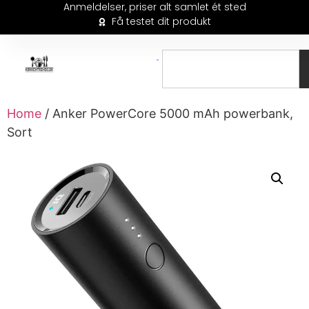
Anmeldelser, priser alt samlet ét sted
Få testet dit produkt
Home
/ Anker PowerCore 5000 mAh powerbank,
Sort