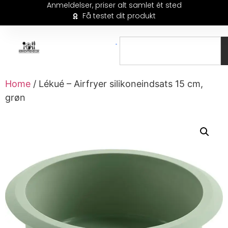
Anmeldelser, priser alt samlet ét sted
Få testet dit produkt
Home
/ Lékué – Airfryer silikoneindsats 15 cm,
grøn