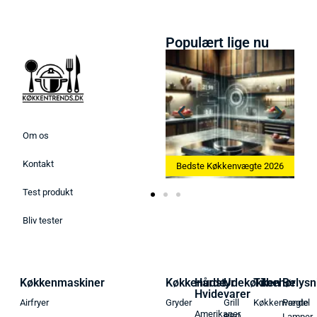
Populært lige nu
Om os
Kontakt
Bedste Ismaskine 2026
Bedste Køkkenvægte 2026
Test produkt
Bliv tester
Køkkenmaskiner
Køkkenudstyr
Hårde
Udekøkken
Tilbehør
Belysn
Hvidevarer
Airfryer
Gryder
Grill
Køkkenvægte
Pendel
Amerikaner
BBQ
Lamper