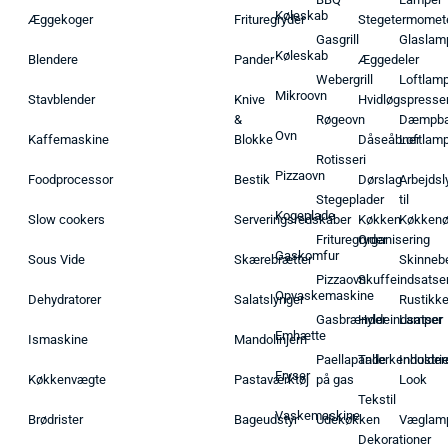
Køleskab
Æggekoger
Frituregryder
Stegetermomet
Gasgrill
Glaslam
Køleskab
Blendere
Pander
Æggedeler
Webergrill
Loftlam
Mikroovn
Stavblender
Knive
Hvidløgspresse
&
Røgeovn
Dæmpba
Ovn
Kaffemaskine
Blokke
Dåseåbner
Loftlam
Rotisseri
Pizzaovn
Foodprocessor
Bestik
Dørslag
Arbejdsl
Stegeplader
til
Kogeplade
Slow cookers
Serveringsredskaber
Køkken
Køkken
Frituregryder
Organisering
Gaskomfur
Sous Vide
Skærebrætter
Skinneb
Pizzaovn
Skuffeindsatse
Opvaskemaskine
Dehydratorer
Salatslynger
Rustikk
Gasbrænder
Hyldeindsatser
Lamper
Emhætte
Ismaskine
Mandolinjern
Paellapande
Tallerkenholder
Industrie
Fryser
Køkkenvægte
Pastaværktøj
på gas
Look
Tekstil
Vaskemaskine
Brødrister
Bageudstyr
Udekøkken
Væglam
Dekorationer