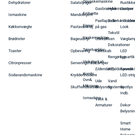
Opvaskemaskine
Dehydratorer
Salatslynger
Rustikk
Gasbrænder
Hyldeindsatser
Lamper
Emhætte
Ismaskine
Mandolinjern
Paellapande
Tallerkenholder
Industrie
Fryser
Køkkenvægte
Pastaværktøj
på gas
Look
Tekstil
Vaskemaskine
Brødrister
Bageudstyr
Udekøkken
Væglam
Dekorationer
Tørretumbler
Toaster
Opbevaring
Køleskab
LED
Rengøringsartik
Lys
Vinkøleskab
Citronpresser
Serveringsfade
Lamper
(Udendørs)
Affaldsspande
Farveski
Kombi
Sodavandsmaskine
Krydderiholdere
LED-stri
Ovn&
Ude
Vand
Mikroovn
Skuffeindsatser
Belysning
Systemer
Spotlys
Indb.
Ismaskine
Vask &
Armaturer
Dekor
Belysnin
Smart
Home