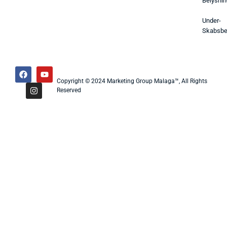
Belysnin
Under-
Skabsbe
Copyright © 2024 Marketing Group Malaga™, All Rights
Reserved