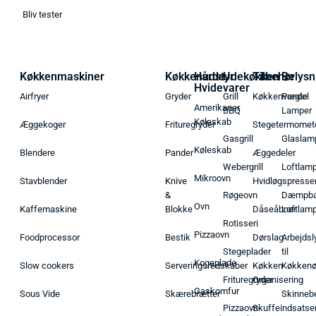
Bliv tester
Køkkenmaskiner
Køkkenudstyr
Hårde
Udekøkken
Tilbehør
Belysn
Hvidevarer
Airfryer
Gryder
Grill
Køkkenvægte
Pendel
Amerikaner
BBQ
Lamper
Køleskab
Æggekoger
Frituregryder
Stegetermomet
Gasgrill
Glaslam
Køleskab
Blendere
Pander
Æggedeler
Webergrill
Loftlam
Mikroovn
Stavblender
Knive
Hvidløgspresse
&
Røgeovn
Dæmpba
Ovn
Kaffemaskine
Blokke
Dåseåbner
Loftlam
Rotisseri
Pizzaovn
Foodprocessor
Bestik
Dørslag
Arbejdsl
Stegeplader
til
Kogeplade
Slow cookers
Serveringsredskaber
Køkken
Køkken
Frituregryder
Organisering
Gaskomfur
Sous Vide
Skærebrætter
Skinneb
Pizzaovn
Skuffeindsatse