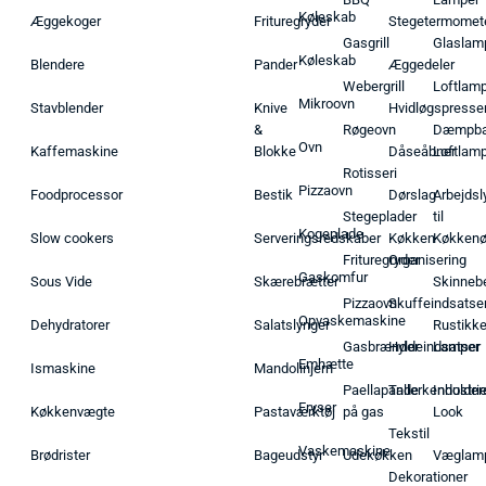
Køleskab
Æggekoger
Frituregryder
Stegetermomet
Gasgrill
Glaslam
Køleskab
Blendere
Pander
Æggedeler
Webergrill
Loftlam
Mikroovn
Stavblender
Knive
Hvidløgspresse
&
Røgeovn
Dæmpba
Ovn
Kaffemaskine
Blokke
Dåseåbner
Loftlam
Rotisseri
Pizzaovn
Foodprocessor
Bestik
Dørslag
Arbejdsl
Stegeplader
til
Kogeplade
Slow cookers
Serveringsredskaber
Køkken
Køkken
Frituregryder
Organisering
Gaskomfur
Sous Vide
Skærebrætter
Skinneb
Pizzaovn
Skuffeindsatse
Opvaskemaskine
Dehydratorer
Salatslynger
Rustikk
Gasbrænder
Hyldeindsatser
Lamper
Emhætte
Ismaskine
Mandolinjern
Paellapande
Tallerkenholder
Industrie
Fryser
Køkkenvægte
Pastaværktøj
på gas
Look
Tekstil
Vaskemaskine
Brødrister
Bageudstyr
Udekøkken
Væglam
Dekorationer