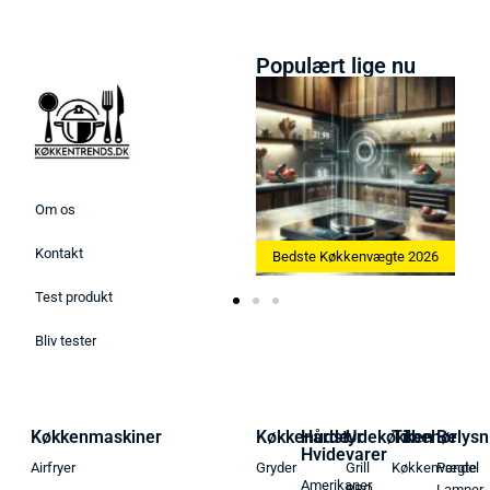
Populært lige nu
Om os
Kontakt
Bedste Ismaskine 2026
Bedste Køkkenvægte 2026
Test produkt
Bliv tester
Køkkenmaskiner
Køkkenudstyr
Hårde
Udekøkken
Tilbehør
Belysn
Hvidevarer
Airfryer
Gryder
Grill
Køkkenvægte
Pendel
Amerikaner
BBQ
Lamper