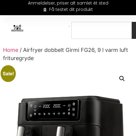
Anmeldelser, priser alt samlet ét sted
Få testet dit produkt
Home
/ Airfryer dobbelt Girmi FG26, 9 l varm luft
frituregryde
Sale!