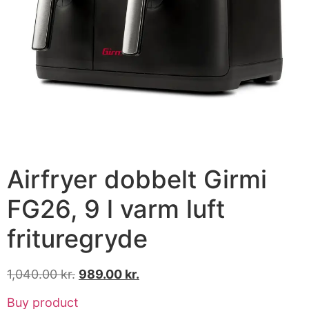
Airfryer dobbelt Girmi
FG26, 9 l varm luft
frituregryde
1,040.00
kr.
989.00
kr.
Buy product