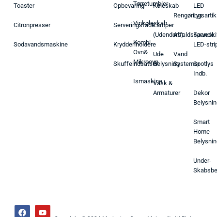
Tørretumbler
Toaster
Opbevaring
Køleskab
LED
Rengøringsartik
Lys
Vinkøleskab
Citronpresser
Serveringsfade
Lamper
(Udendørs)
Affaldsspande
Farveski
Kombi
Sodavandsmaskine
Krydderiholdere
LED-stri
Ovn&
Ude
Vand
Mikroovn
Skuffeindsatser
Belysning
Systemer
Spotlys
Indb.
Ismaskine
Vask &
Armaturer
Dekor
Belysnin
Smart
Home
Belysnin
Under-
Skabsbe