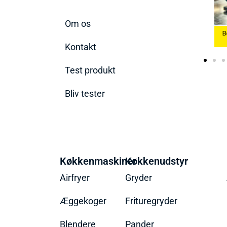
Om os
Bedste Æggekoger
Bedste Køkkenvæg
2026
Bedste Ismaskine 2026
2026
Kontakt
Test produkt
Bliv tester
Køkkenmaskiner
Køkkenudstyr
Airfryer
Gryder
Æggekoger
Frituregryder
Blendere
Pander