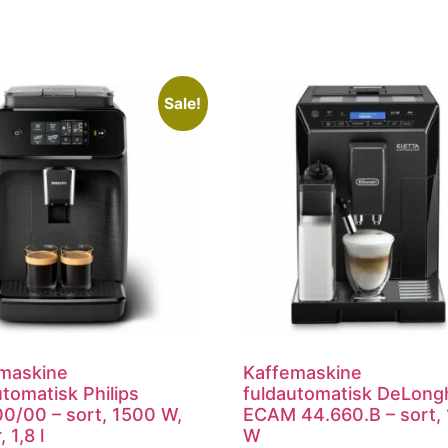
Sale!
maskine
Kaffemaskine
utomatisk Philips
fuldautomatisk DeLong
0/00 – sort, 1500 W,
ECAM 44.660.B – sort, 
 1,8 l
W