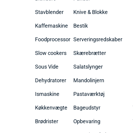
Stavblender
Knive & Blokke
Kaffemaskine
Bestik
Foodprocessor
Serveringsredskaber
Slow cookers
Skærebrætter
Sous Vide
Salatslynger
Dehydratorer
Mandolinjern
Ismaskine
Pastaværktøj
Køkkenvægte
Bageudstyr
Brødrister
Opbevaring