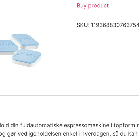
Buy product
SKU:
11936883076375
aHold din fuldautomatiske espressomaskine i topform m
 og gør vedligeholdelsen enkel i hverdagen, så du kan