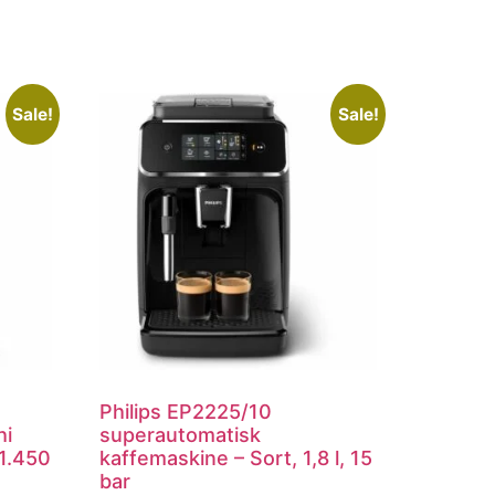
Sale!
Sale!
Philips EP2225/10
hi
superautomatisk
1.450
kaffemaskine – Sort, 1,8 l, 15
bar