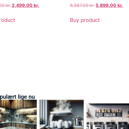
.00
kr.
2,499.00
kr.
6,387.00
kr.
5,899.00
kr.
roduct
Buy product
pulært lige nu