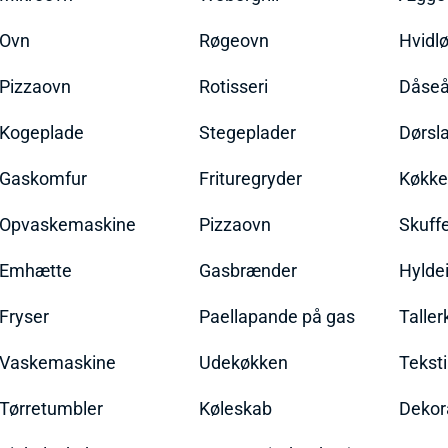
Ovn
Røgeovn
Hvidl
Pizzaovn
Rotisseri
Dåseå
Kogeplade
Stegeplader
Dørsl
Gaskomfur
Frituregryder
Køkke
Opvaskemaskine
Pizzaovn
Skuff
Emhætte
Gasbrænder
Hylde
Fryser
Paellapande på gas
Talle
Vaskemaskine
Udekøkken
Teksti
Tørretumbler
Køleskab
Dekor