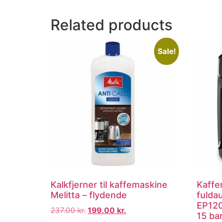
Related products
Sale!
Kalkfjerner til kaffemaskine
Kaffe
Melitta – flydende
fulda
EP120
237.00
kr.
199.00
kr.
15 bar,