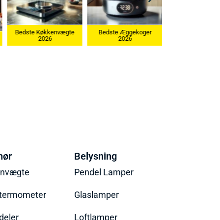
kenvægte
Bedste Æggekoger
6
2026
Bedste Ismaskine 2026
hør
Belysning
envægte
Pendel Lamper
termometer
Glaslamper
eler
Loftlamper