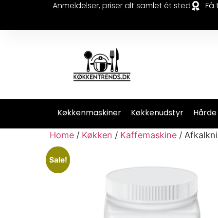
Anmeldelser, priser alt samlet ét sted
Få 
Køkkenmaskiner
Køkkenudstyr
Hårde
Home
/
Køkken
/
Kaffemaskine
/ Afkalkni
Sale!