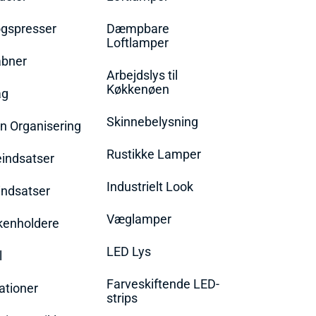
øgspresser
Dæmpbare
Loftlamper
bner
Arbejdslys til
Køkkenøen
ag
Skinnebelysning
n Organisering
Rustikke Lamper
eindsatser
Industrielt Look
indsatser
Væglamper
rkenholdere
LED Lys
l
Farveskiftende LED-
ationer
strips