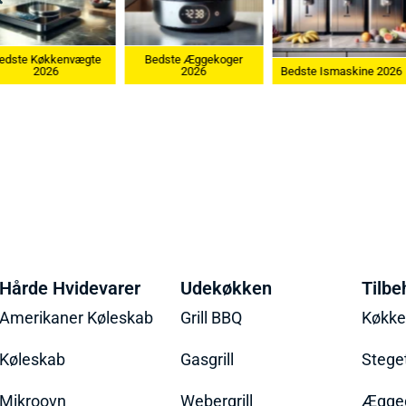
te
Bedste Æggekoger
Bedste Køk
2026
Bedste Ismaskine 2026
202
Hårde Hvidevarer
Udekøkken
Tilbe
Amerikaner Køleskab
Grill BBQ
Køkk
Køleskab
Gasgrill
Stege
Mikroovn
Webergrill
Ægged