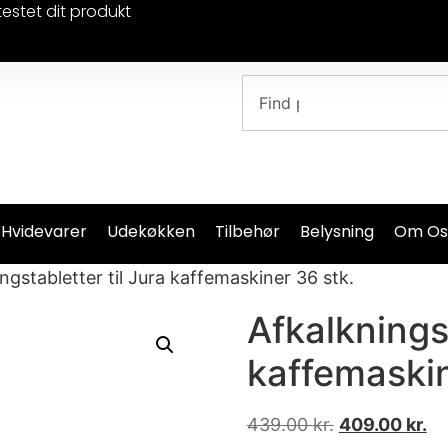
testet dit produkt
 Hvidevarer
Udekøkken
Tilbehør
Belysning
Om Os
ngstabletter til Jura kaffemaskiner 36 stk.
Afkalkningst
kaffemaskin
439.00
kr.
409.00
kr.