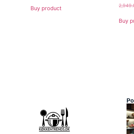
2,949
Buy product
Buy p
Po