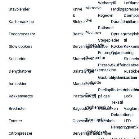
Webergrill
Loftlam
Mikroovn
Stavblender
Knive
Hvidløgspresse
&
Røgeovn
Dæmpba
Ovn
Kaffemaskine
Blokke
Dåseåbner
Loftlam
Rotisseri
Pizzaovn
Foodprocessor
Bestik
Dørslag
Arbejdsl
Stegeplader
til
Kogeplade
Slow cookers
Serveringsredskaber
Køkken
Køkken
Frituregryder
Organisering
Gaskomfur
Sous Vide
Skærebrætter
Skinneb
Pizzaovn
Skuffeindsatse
Opvaskemaskine
Dehydratorer
Salatslynger
Rustikk
Gasbrænder
Hyldeindsatser
Lamper
Emhætte
Ismaskine
Mandolinjern
Paellapande
Tallerkenholder
Industrie
Fryser
Køkkenvægte
Pastaværktøj
på gas
Look
Tekstil
Vaskemaskine
Brødrister
Bageudstyr
Udekøkken
Væglam
Dekorationer
Tørretumbler
Toaster
Opbevaring
Køleskab
LED
Rengøringsartik
Lys
Vinkøleskab
Citronpresser
Serveringsfade
Lamper