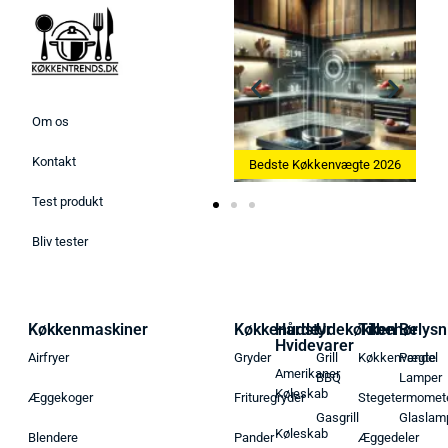
Om os
Kontakt
Bedste Ismaskine 2026
Bedste Køkkenvægte 2026
Test produkt
Bliv tester
Køkkenmaskiner
Køkkenudstyr
Hårde
Udekøkken
Tilbehør
Belysn
Hvidevarer
Airfryer
Gryder
Grill
Køkkenvægte
Pendel
Amerikaner
BBQ
Lamper
Køleskab
Æggekoger
Frituregryder
Stegetermomet
Gasgrill
Glaslam
Køleskab
Blendere
Pander
Æggedeler