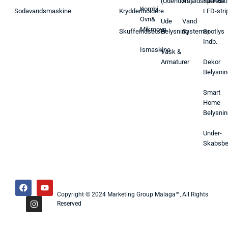
(Udendørs)
Affaldsspande
Farveski
Kombi
Sodavandsmaskine
Krydderiholdere
LED-stri
Ovn&
Ude
Vand
Mikroovn
Skuffeindsatser
Belysning
Systemer
Spotlys
Indb.
Ismaskine
Vask &
Armaturer
Dekor
Belysnin
Smart
Home
Belysnin
Under-
Skabsbe
Copyright © 2024 Marketing Group Malaga™, All Rights
Reserved