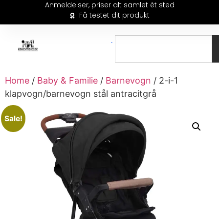
Anmeldelser, priser alt samlet ét sted
Få testet dit produkt
Home
/
Baby & Familie
/
Barnevogn
/ 2-i-1
klapvogn/barnevogn stål antracitgrå
Sale!