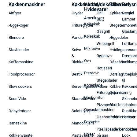
Køkkenmaskiner
Køkkenudstyr
Hårde
Udekøkken
Tilbehør
Belysn
Hvidevarer
Airfryer
Gryder
Grill
Køkkenvægte
Pendel
Amerikaner
BBQ
Lamper
Køleskab
Æggekoger
Frituregryder
Stegetermomet
Gasgrill
Glaslam
Køleskab
Blendere
Pander
Æggedeler
Webergrill
Loftlam
Mikroovn
Stavblender
Knive
Hvidløgspresse
&
Røgeovn
Dæmpba
Ovn
Kaffemaskine
Blokke
Dåseåbner
Loftlam
Rotisseri
Pizzaovn
Foodprocessor
Bestik
Dørslag
Arbejdsl
Stegeplader
til
Kogeplade
Slow cookers
Serveringsredskaber
Køkken
Køkken
Frituregryder
Organisering
Gaskomfur
Sous Vide
Skærebrætter
Skinneb
Pizzaovn
Skuffeindsatse
Opvaskemaskine
Dehydratorer
Salatslynger
Rustikk
Gasbrænder
Hyldeindsatser
Lamper
Emhætte
Ismaskine
Mandolinjern
Paellapande
Tallerkenholder
Industrie
Fryser
Køkkenvægte
Pastaværktøj
på gas
Look