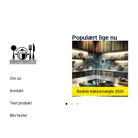
Populært lige nu
Om os
Kontakt
Bedste Ismaskine 2026
Bedste Køkkenvægte 2026
Bedste Ægg
Test produkt
Bliv tester