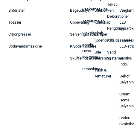
Tekstil
Vaskemaskine
Brødrister
Bageudstyr
Udekøkken
Væglam
Dekorationer
Tørretumbler
Toaster
Opbevaring
Køleskab
LED
Rengøringsartik
Lys
Vinkøleskab
Citronpresser
Serveringsfade
Lamper
(Udendørs)
Affaldsspande
Farveski
Kombi
Sodavandsmaskine
Krydderiholdere
LED-stri
Ovn&
Ude
Vand
Mikroovn
Skuffeindsatser
Belysning
Systemer
Spotlys
Indb.
Ismaskine
Vask &
Armaturer
Dekor
Belysnin
Smart
Home
Belysnin
Under-
Skabsbe