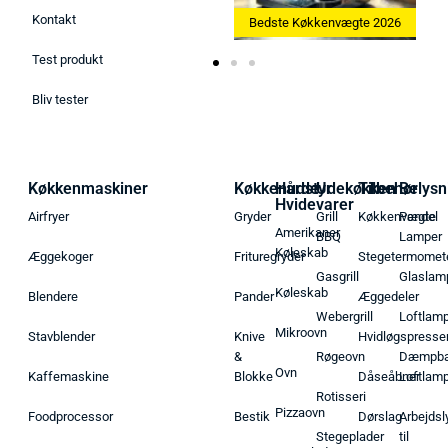
Kontakt
Bedste Ismaskine 2026
Bedste Køkkenvægte 2026
Test produkt
Bliv tester
Køkkenmaskiner
Køkkenudstyr
Hårde
Udekøkken
Tilbehør
Belysn
Hvidevarer
Airfryer
Gryder
Grill
Køkkenvægte
Pendel
Amerikaner
BBQ
Lamper
Køleskab
Æggekoger
Frituregryder
Stegetermomet
Gasgrill
Glaslam
Køleskab
Blendere
Pander
Æggedeler
Webergrill
Loftlam
Mikroovn
Stavblender
Knive
Hvidløgspresse
&
Røgeovn
Dæmpba
Ovn
Kaffemaskine
Blokke
Dåseåbner
Loftlam
Rotisseri
Pizzaovn
Foodprocessor
Bestik
Dørslag
Arbejdsl
Stegeplader
til