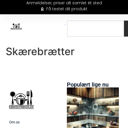
Anmeldelser, priser alt samlet ét sted
Få testet dit produkt
Skærebrætter
Populært lige nu
Om os