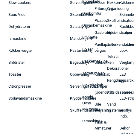
Kogeplade
Slow cookers
Serveringsredskaber
Køkken
Køkken
Frituregryder
Organisering
Gaskomfur
Sous Vide
Skærebrætter
Skinneb
Pizzaovn
Skuffeindsatse
Opvaskemaskine
Dehydratorer
Salatslynger
Rustikk
Gasbrænder
Hyldeindsatser
Lamper
Emhætte
Ismaskine
Mandolinjern
Paellapande
Tallerkenholder
Industrie
Fryser
Køkkenvægte
Pastaværktøj
på gas
Look
Tekstil
Vaskemaskine
Brødrister
Bageudstyr
Udekøkken
Væglam
Dekorationer
Tørretumbler
Toaster
Opbevaring
Køleskab
LED
Rengøringsartik
Lys
Vinkøleskab
Citronpresser
Serveringsfade
Lamper
(Udendørs)
Affaldsspande
Farveski
Kombi
Sodavandsmaskine
Krydderiholdere
LED-stri
Ovn&
Ude
Vand
Mikroovn
Skuffeindsatser
Belysning
Systemer
Spotlys
Indb.
Ismaskine
Vask &
Armaturer
Dekor