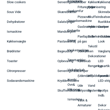
Kogeplade
Slow cookers
Serveringsredskaber
Køkken
Køkken
Frituregryder
Organisering
Gaskomfur
Sous Vide
Skærebrætter
Skinneb
Pizzaovn
Skuffeindsatse
Opvaskemaskine
Dehydratorer
Salatslynger
Rustikk
Gasbrænder
Hyldeindsatser
Lamper
Emhætte
Ismaskine
Mandolinjern
Paellapande
Tallerkenholder
Industrie
Fryser
Køkkenvægte
Pastaværktøj
på gas
Look
Tekstil
Vaskemaskine
Brødrister
Bageudstyr
Udekøkken
Væglam
Dekorationer
Tørretumbler
Toaster
Opbevaring
Køleskab
LED
Rengøringsartik
Lys
Vinkøleskab
Citronpresser
Serveringsfade
Lamper
(Udendørs)
Affaldsspande
Farveski
Kombi
Sodavandsmaskine
Krydderiholdere
LED-stri
Ovn&
Ude
Vand
Mikroovn
Skuffeindsatser
Belysning
Systemer
Spotlys
Indb.
Ismaskine
Vask &
Armaturer
Dekor