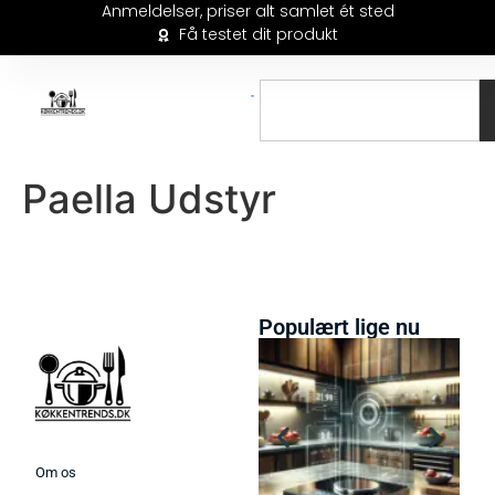
Anmeldelser, priser alt samlet ét sted
Få testet dit produkt
Paella Udstyr
Populært lige nu
Om os