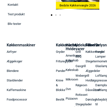
Kontakt
Bedste Ismaskine 2026
Bedste Køkkenvægte 2026
Test produkt
Bliv tester
Køkkenmaskiner
Køkkenudstyr
Hårde
Udekøkken
Tilbehør
Belysn
Hvidevarer
Airfryer
Gryder
Grill
Køkkenvægte
Pendel
Amerikaner
BBQ
Lamper
Køleskab
Æggekoger
Frituregryder
Stegetermomet
Gasgrill
Glaslam
Køleskab
Blendere
Pander
Æggedeler
Webergrill
Loftlam
Mikroovn
Stavblender
Knive
Hvidløgspresse
&
Røgeovn
Dæmpba
Ovn
Kaffemaskine
Blokke
Dåseåbner
Loftlam
Rotisseri
Pizzaovn
Foodprocessor
Bestik
Dørslag
Arbejdsl
Stegeplader
til