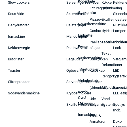
Kogeplade
Slow cookers
Serveringsredskaber
Køkken
Køkken
Frituregryder
Organisering
Gaskomfur
Sous Vide
Skærebrætter
Skinneb
Pizzaovn
Skuffeindsatse
Opvaskemaskine
Dehydratorer
Salatslynger
Rustikk
Gasbrænder
Hyldeindsatser
Lamper
Emhætte
Ismaskine
Mandolinjern
Paellapande
Tallerkenholder
Industrie
Fryser
Køkkenvægte
Pastaværktøj
på gas
Look
Tekstil
Vaskemaskine
Brødrister
Bageudstyr
Udekøkken
Væglam
Dekorationer
Tørretumbler
Toaster
Opbevaring
Køleskab
LED
Rengøringsartik
Lys
Vinkøleskab
Citronpresser
Serveringsfade
Lamper
(Udendørs)
Affaldsspande
Farveski
Kombi
Sodavandsmaskine
Krydderiholdere
LED-stri
Ovn&
Ude
Vand
Mikroovn
Skuffeindsatser
Belysning
Systemer
Spotlys
Indb.
Ismaskine
Vask &
Armaturer
Dekor