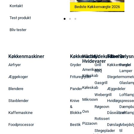
Kontakt
Bedste Ismaskine 2026
Bedste Køkkenvægte 2026
Test produkt
Bliv tester
Køkkenmaskiner
Køkkenudstyr
Hårde
Udekøkken
Tilbehør
Belysn
Hvidevarer
Airfryer
Gryder
Grill
Køkkenvægte
Pendel
Amerikaner
BBQ
Lamper
Køleskab
Æggekoger
Frituregryder
Stegetermomet
Gasgrill
Glaslam
Køleskab
Blendere
Pander
Æggedeler
Webergrill
Loftlam
Mikroovn
Stavblender
Knive
Hvidløgspresse
&
Røgeovn
Dæmpba
Ovn
Kaffemaskine
Blokke
Dåseåbner
Loftlam
Rotisseri
Pizzaovn
Foodprocessor
Bestik
Dørslag
Arbejdsl
Stegeplader
til