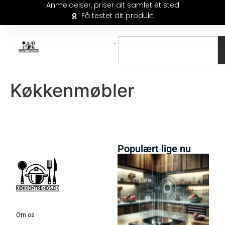
Anmeldelser, priser alt samlet ét sted
Få testet dit produkt
Køkkenmøbler
Populært lige nu
Om os