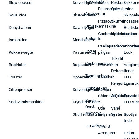
Kogeplade
Slow cookers
Serveringsredskaber
Køkken
Køkken
Frituregryder
Organisering
Gaskomfur
Sous Vide
Skærebrætter
Skinneb
Pizzaovn
Skuffeindsatse
Opvaskemaskine
Dehydratorer
Salatslynger
Rustikk
Gasbrænder
Hyldeindsatser
Lamper
Emhætte
Ismaskine
Mandolinjern
Paellapande
Tallerkenholder
Industrie
Fryser
Køkkenvægte
Pastaværktøj
på gas
Look
Tekstil
Vaskemaskine
Brødrister
Bageudstyr
Udekøkken
Væglam
Dekorationer
Tørretumbler
Toaster
Opbevaring
Køleskab
LED
Rengøringsartik
Lys
Vinkøleskab
Citronpresser
Serveringsfade
Lamper
(Udendørs)
Affaldsspande
Farveski
Kombi
Sodavandsmaskine
Krydderiholdere
LED-stri
Ovn&
Ude
Vand
Mikroovn
Skuffeindsatser
Belysning
Systemer
Spotlys
Indb.
Ismaskine
Vask &
Armaturer
Dekor