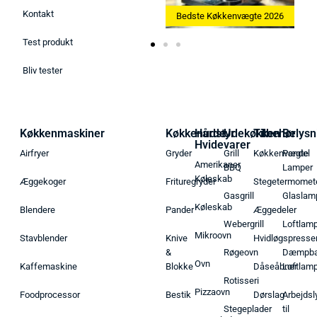
Kontakt
Bedste Ismaskine 2026
Bedste Køkkenvægte 2026
Test produkt
Bliv tester
Køkkenmaskiner
Køkkenudstyr
Hårde
Udekøkken
Tilbehør
Belysn
Hvidevarer
Airfryer
Gryder
Grill
Køkkenvægte
Pendel
Amerikaner
BBQ
Lamper
Køleskab
Æggekoger
Frituregryder
Stegetermomet
Gasgrill
Glaslam
Køleskab
Blendere
Pander
Æggedeler
Webergrill
Loftlam
Mikroovn
Stavblender
Knive
Hvidløgspresse
&
Røgeovn
Dæmpba
Ovn
Kaffemaskine
Blokke
Dåseåbner
Loftlam
Rotisseri
Pizzaovn
Foodprocessor
Bestik
Dørslag
Arbejdsl
Stegeplader
til