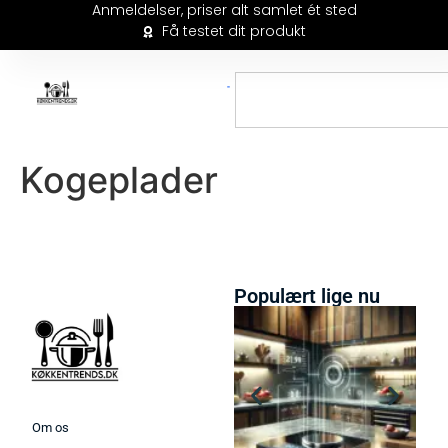
Anmeldelser, priser alt samlet ét sted
Få testet dit produkt
Kogeplader
Populært lige nu
Om os